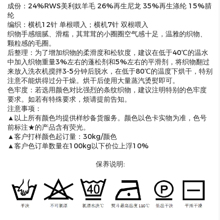
成份：24%RWS美利奴羊毛 26%再生尼龙 35%再生涤纶 15%腈
纶
编织：横机12针 单根喂入；横机7针 双根喂入
织物手感细腻、滑糯，其茸茸的小圈圈空气感十足，温雅的织物、
颗粒感的毛圈。
后整理：为了增加织物的柔滑度和松软度，建议在低于40℃的温水
中加入织物重量3%左右的蓬松剂和5%左右的平滑剂，将织物翻过
来放入洗衣机搅拌3-5分钟后脱水，在低于80℃的温度下烘干，特别
注意不能烘得过分干燥。烘干后使用大量蒸汽烫熨即可。
色牢度：若选用颜色对比强烈的条纹织物，建议注明特别的色牢度
要求。如若有特殊要求，烦请提前告知。
注意事项：
▲以上所有颜色均提供样纱备货服务。颜色以色卡实物为准，色号
前标注★的产品含有荧光。
▲客户打样颜色起订量：30kg/颜色
▲客户色订单数量在100kg以下价位上浮10%
保养说明: